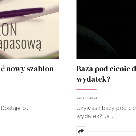
ać nowy szablon
Baza pod cienie 
wydatek?
12/15/2014
 Dostaję o…
Używasz bazy pod cie
wydatek? Ja …