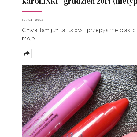
karoLINKI - grudzień 2014 (niety
12/14/2014
Chwaliłam już tatusiów i przepyszne ciast
mojej…