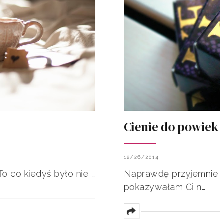
Cienie do powiek
12/26/2014
 To co kiedyś było nie …
Naprawdę przyjemnie
pokazywałam Ci n…