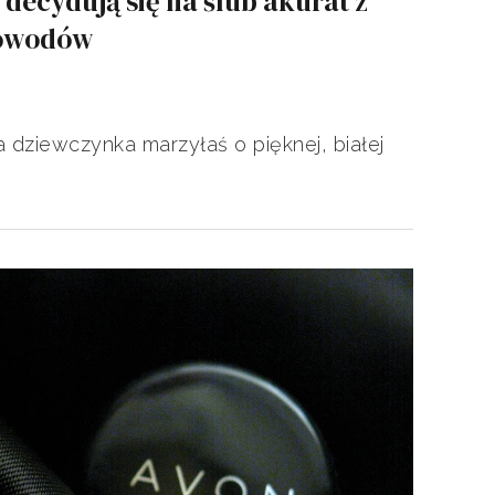
decydują się na ślub akurat z
powodów
 dziewczynka marzyłaś o pięknej, białej