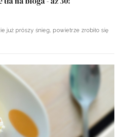
ła na bloga - aż 30!
 już prószy śnieg, powietrze zrobiło się