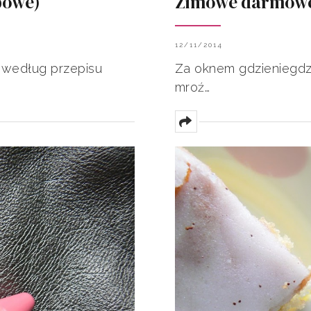
powe)
Zimowe darmowe t
12/11/2014
o według przepisu
Za oknem gdzieniegdzie
mroź…