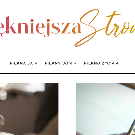
PIĘKNA JA
PIĘKNY DOM
PIĘKNO ŻYCIA