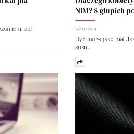
m karpia
Dlaczego kobiety 
NIM? 8 głupich 
ozumiem, ale
12/19/2014
Być może jako malutka
sukni…