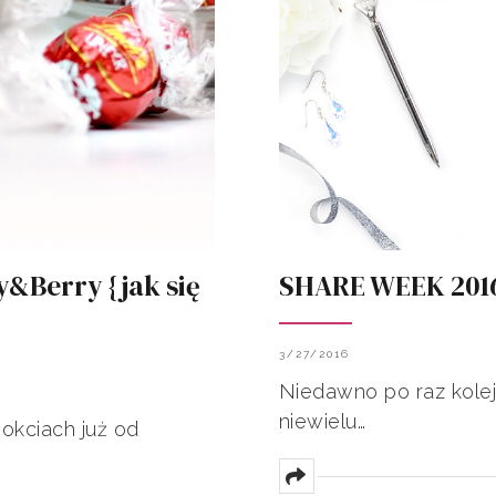
y&Berry {jak się
SHARE WEEK 2016
3/27/2016
Niedawno po raz kole
niewielu…
okciach już od