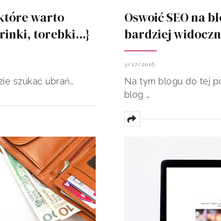
 które warto
Oswoić SEO na blo
nki, torebki...}
bardziej widocz
3/17/2016
zie szukać ubrań…
Na tym blogu do tej po
blog …