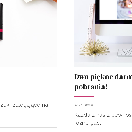
Dwa piękne darm
pobrania!
zek, zalegające na
3/05/2016
Każda z nas z pewnośc
różne gus…