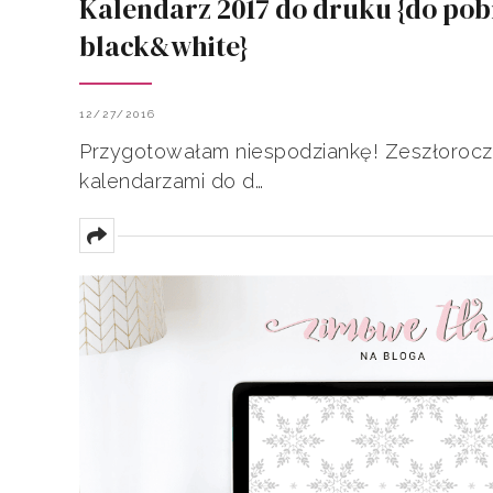
Kalendarz 2017 do druku {do pob
black&white}
12/27/2016
Przygotowałam niespodziankę! Zeszłoroczn
kalendarzami do d…