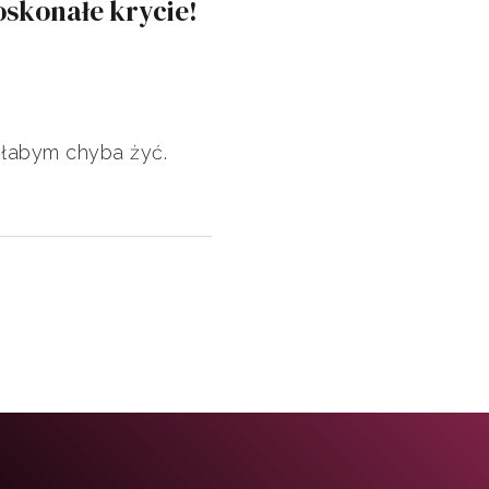
oskonałe krycie!
głabym chyba żyć.