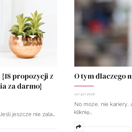
{18 propozycji z
O tym dlaczego ni
ia za darmo}
12/30/2016
No może, nie kariery, 
kliknię…
Jeśli jeszcze nie zala…