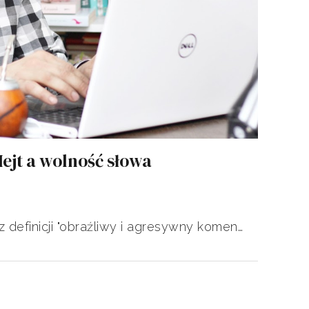
jt a wolność słowa
z definicji "obraźliwy i agresywny komen…