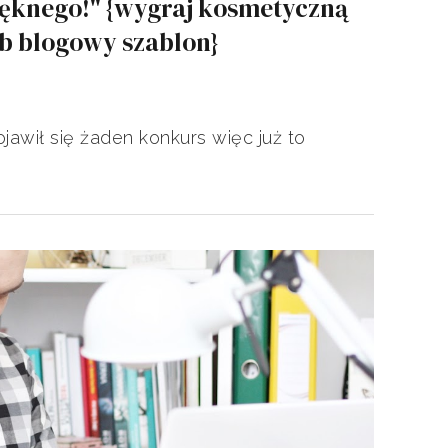
ięknego!" {wygraj kosmetyczną
b blogowy szablon}
jawił się żaden konkurs więc już to