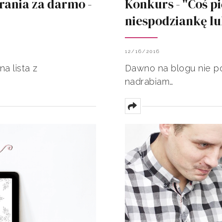
rania za darmo -
Konkurs - "Coś p
niespodziankę lu
12/16/2016
a lista z
Dawno na blogu nie po
nadrabiam…