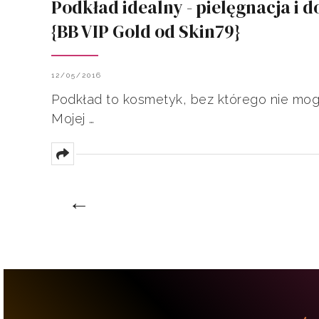
Podkład idealny - pielęgnacja i d
{BB VIP Gold od Skin79}
12/05/2016
Podkład to kosmetyk, bez którego nie mo
Mojej …
←