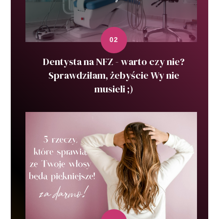
Dentysta na NFZ - warto czy nie?
Sprawdziłam, żebyście Wy nie
musieli ;)