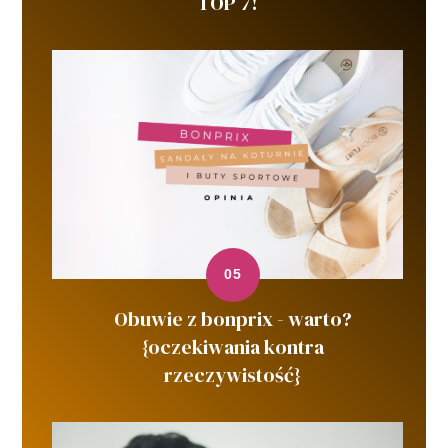
TOP 7!
Obuwie z bonprix - warto?
{oczekiwania kontra
rzeczywistość}