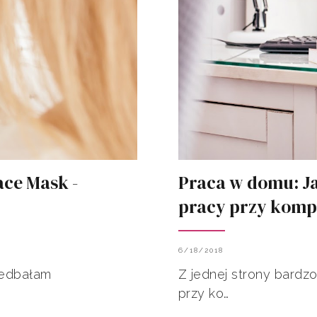
ace Mask -
Praca w domu: J
pracy przy komp
6/18/2018
iedbałam
Z jednej strony bardz
przy ko…