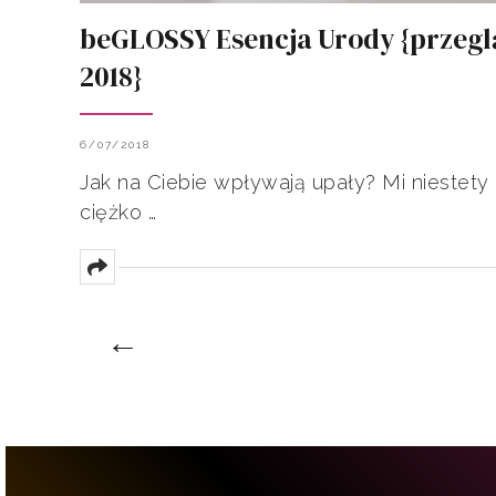
beGLOSSY Esencja Urody {przegl
2018}
6/07/2018
Jak na Ciebie wpływają upały? Mi niestety n
ciężko …
←