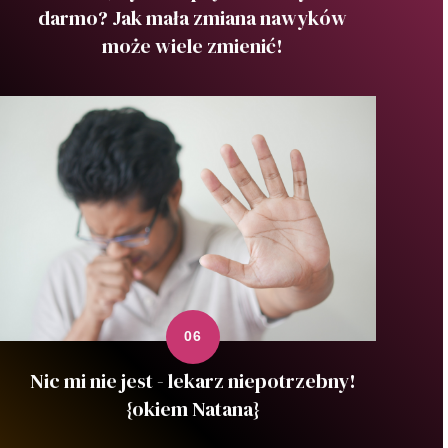
darmo? Jak mała zmiana nawyków
może wiele zmienić!
Nic mi nie jest - lekarz niepotrzebny!
{okiem Natana}