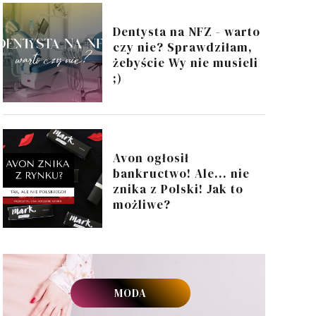
Dentysta na NFZ - warto
czy nie? Sprawdziłam,
żebyście Wy nie musieli
;)
Avon ogłosił
bankructwo! Ale... nie
znika z Polski! Jak to
możliwe?
MODA