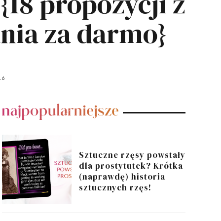
{18 propozycji z
nia za darmo}
16
POPULARNE POSTY
Sztuczne rzęsy powstały
dla prostytutek? Krótka
(naprawdę) historia
sztucznych rzęs!