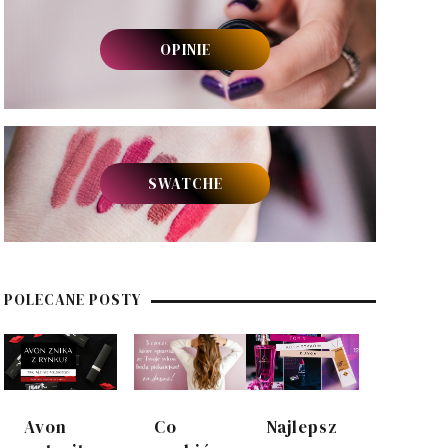
OPINIE
SWATCHE
POLECANE POSTY
Avon
Co
Najlepsz