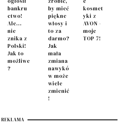
ogłosił
zrobić,
e
bankru
by mieć
kosmet
ctwo!
piękne
yki z
Ale...
włosy i
AVON -
nie
to za
moje
znika z
darmo?
TOP 7!
Polski!
Jak
Jak to
mała
możliwe
zmiana
?
nawykó
w może
wiele
zmienić
!
REKLAMA