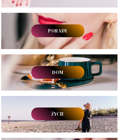
PORADY
DOM
ŻYCIE