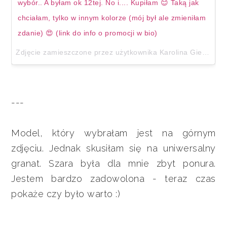
wybór.. A byłam ok 12tej. No i.... Kupiłam 😊 Taką jak
chciałam, tylko w innym kolorze (mój był ale zmieniłam
zdanie) 😍 (link do info o promocji w bio)
Zdjęcie zamieszczone przez użytkownika Karolina Gie. (@pasjekaroliny)
---
Model, który wybrałam jest na górnym
zdjęciu. Jednak skusiłam się na uniwersalny
granat. Szara była dla mnie zbyt ponura.
Jestem bardzo zadowolona - teraz czas
pokaże czy było warto :)