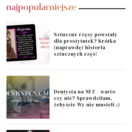
POPULARNE POSTY
Sztuczne rzęsy powstały
dla prostytutek? Krótka
(naprawdę) historia
sztucznych rzęs!
Dentysta na NFZ - warto
czy nie? Sprawdziłam,
żebyście Wy nie musieli ;)