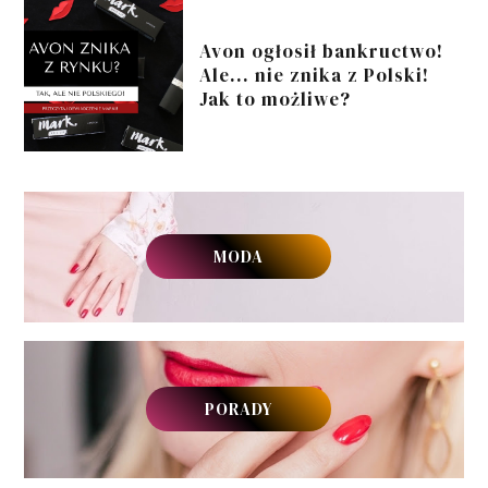
Avon ogłosił bankructwo!
Ale... nie znika z Polski!
Jak to możliwe?
MODA
PORADY