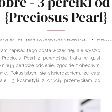
obre - 3 perełki o
{Preciosus Pearl}
AROLINA - WSPIERAM BLOGUJĄCYCH NA BLOGGERZE
9/30/20
ałam napisać tego posta wcześniej, ale wyszło
y Precious Pearl z pewnością trafia w gust
dominują perłowe odcienie, zgodnie z obecnymi
nie. Pokusiłabym się stwierdzeniem, że cała
 ale... 3 kosmetyki z chęcią przemyciłam do