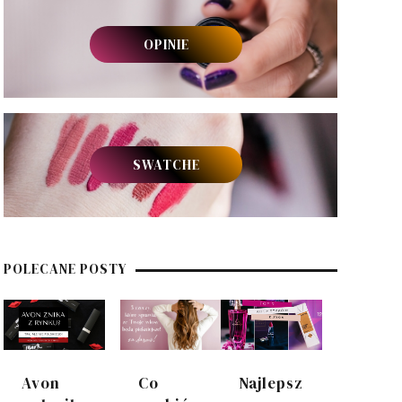
OPINIE
SWATCHE
POLECANE POSTY
Avon
Co
Najlepsz