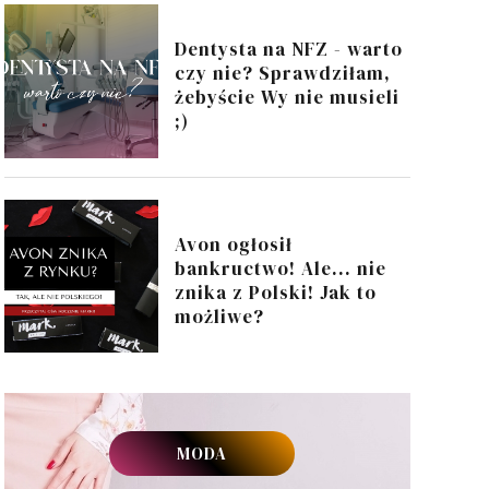
Dentysta na NFZ - warto
czy nie? Sprawdziłam,
żebyście Wy nie musieli
;)
Avon ogłosił
bankructwo! Ale... nie
znika z Polski! Jak to
możliwe?
MODA