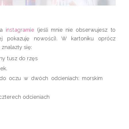
na
instagramie
(jeśli mnie nie obserwujesz to
ej pokazuję nowości). W kartoniku oprócz
znalazły się:
y tusz do rzęs
ek.
 do oczu w dwóch odcieniach: morskim
czterech odcieniach