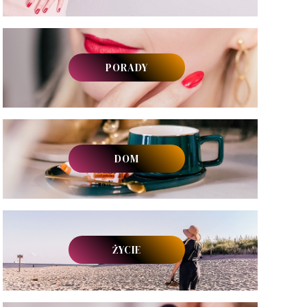
PORADY
DOM
ŻYCIE