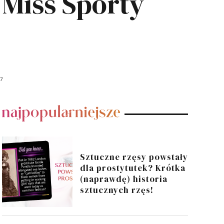
d Miss Sporty
17
POPULARNE POSTY
Sztuczne rzęsy powstały
dla prostytutek? Krótka
(naprawdę) historia
sztucznych rzęs!