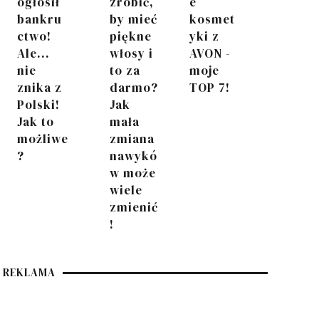
ogłosił
zrobić,
e
bankru
by mieć
kosmet
ctwo!
piękne
yki z
Ale...
włosy i
AVON -
nie
to za
moje
znika z
darmo?
TOP 7!
Polski!
Jak
Jak to
mała
możliwe
zmiana
?
nawykó
w może
wiele
zmienić
!
REKLAMA