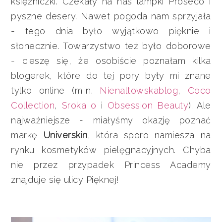
księżniczki. Czekały na nas lampki Proseco i
pyszne desery. Nawet pogoda nam sprzyjała
- tego dnia było wyjątkowo pięknie i
słonecznie. Towarzystwo też było doborowe
- cieszę się, że osobiście poznałam kilka
blogerek, które do tej pory były mi znane
tylko online (m.in.
Nienaltowskablog
,
Coco
Collection
,
Sroka o
i
Obsession Beauty
). Ale
najważniejsze - miałyśmy okazję poznać
markę
Universkin
, która sporo namiesza na
rynku kosmetyków pielęgnacyjnych. Chyba
nie przez przypadek Princess Academy
znajduje się ulicy Pięknej!