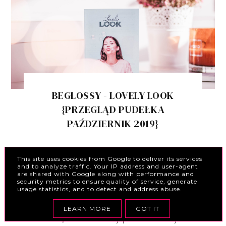
BEGLOSSY - LOVELY LOOK
{PRZEGLĄD PUDEŁKA
PAŹDZIERNIK 2019}
This site uses cookies from Google to deliver its services
and to analyze traffic. Your IP address and user-agent
are shared with Google along with performance and
KOMENTARZE
security metrics to ensure quality of service, generate
usage statistics, and to detect and address abuse.
Prześlij komentarz
LEARN MORE
GOT IT
Jestem wdzięczna za każdy pozostawiony