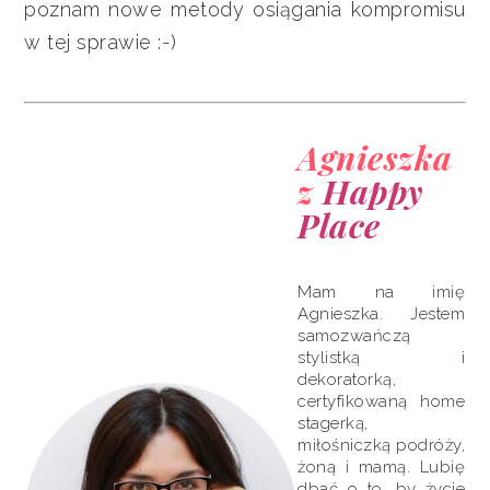
poznam nowe metody osiągania kompromisu
w tej sprawie :-)
Agnieszka
z
Happy
Place
Mam na imię
Agnieszka. Jestem
samozwańczą
stylistką i
dekoratorką,
certyfikowaną home
stagerką,
miłośniczką podróży,
żoną i mamą. Lubię
dbać o to, by życie