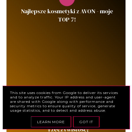
Najlepsze kosmetyki z AVON - moje
TOP 7!
This site uses cookies from Google to deliver its services
and to analyze traffic. Your IP address and user-agent
are shared with Google along with performance and
security metrics to ensure quality of service, generate
usage statistics, and to detect and address abuse.
Obuwie z bonprix - warto?
{oczekiwania kontra
LEARN MORE
GOT IT
rzeczywistość}