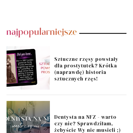
POPULARNE POSTY
Sztuczne rzęsy powstały
dla prostytutek? Krótka
(naprawdę) historia
sztucznych rzęs!
Dentysta na NFZ - warto
czy nie? Sprawdziłam,
żebyście Wy nie musieli ;)