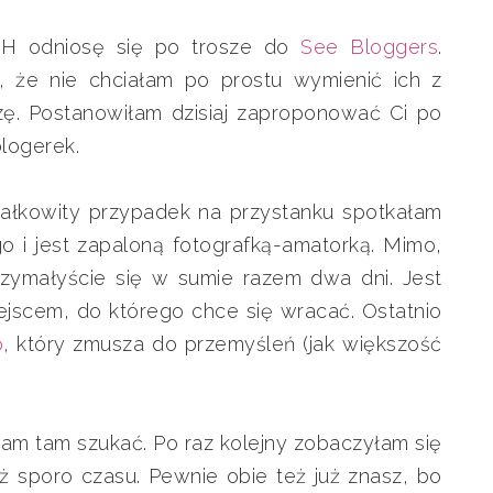
CH odniosę się po trosze do
See Bloggers
.
, że nie chciałam po prostu wymienić ich z
ę. Postanowiłam dzisiaj zaproponować Ci po
logerek.
ałkowity przypadek na przystanku spotkałam
o i jest zapaloną fotografką-amatorką. Mimo,
rzymałyście się w sumie razem dwa dni. Jest
ejscem, do którego chce się wracać. Ostatnio
o
, który zmusza do przemyśleń (jak większość
m tam szukać. Po raz kolejny zobaczyłam się
uż sporo czasu. Pewnie obie też już znasz, bo