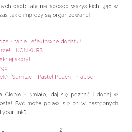
nych osób, ale nie sposób wszystkich ująć w
 czas takie imprezy są organizowane!
ze - tanie i efektowne dodatki!
ydrze! + KONKURS
ęknej skóry!
ego
ek? {Semilac - Pastel Peach i Frappe}
a Ciebie - śmiało, daj się poznać i dodaj w
osta! Być może pojawi się on w następnych
your link")
1
2