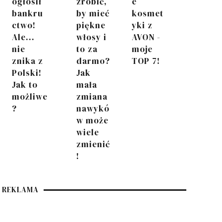
ogłosił
zrobić,
e
bankru
by mieć
kosmet
ctwo!
piękne
yki z
Ale...
włosy i
AVON -
nie
to za
moje
znika z
darmo?
TOP 7!
Polski!
Jak
Jak to
mała
możliwe
zmiana
?
nawykó
w może
wiele
zmienić
!
REKLAMA