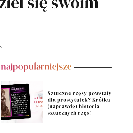
ziel się swoim
15
POPULARNE POSTY
Sztuczne rzęsy powstały
dla prostytutek? Krótka
(naprawdę) historia
sztucznych rzęs!