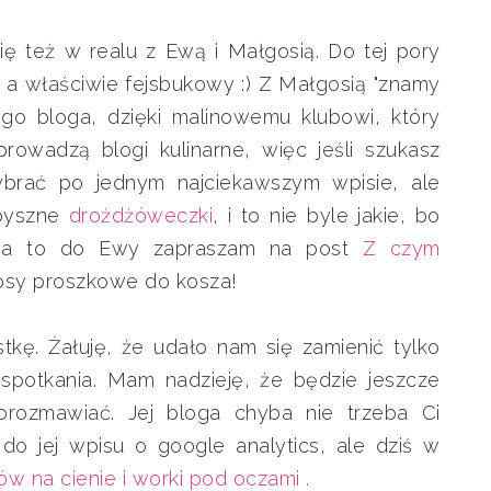
ię też w realu z Ewą i Małgosią. Do tej pory
a właściwie fejsbukowy :) Z Małgosią "znamy
ego bloga, dzięki malinowemu klubowi, który
prowadzą blogi kulinarne, więc jeśli szukasz
wybrać po jednym najciekawszym wpisie, ale
 pyszne
drożdżóweczki
, i to nie byle jakie, bo
). Za to do Ewy zapraszam na post
Z czym
 sosy proszkowe do kosza!
tkę. Żałuję, że udało nam się zamienić tylko
 spotkania. Mam nadzieję, że będzie jeszcze
orozmawiać. Jej bloga chyba nie trzeba Ci
do jej wpisu o google analytics, ale dziś w
na cienie i worki pod oczami .