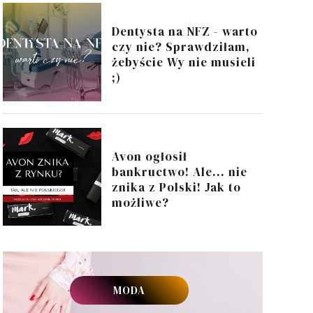
Dentysta na NFZ - warto
czy nie? Sprawdziłam,
żebyście Wy nie musieli
;)
Avon ogłosił
bankructwo! Ale... nie
znika z Polski! Jak to
możliwe?
MODA