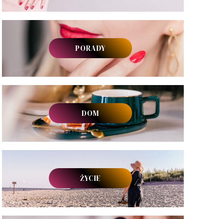
PORADY
DOM
ŻYCIE