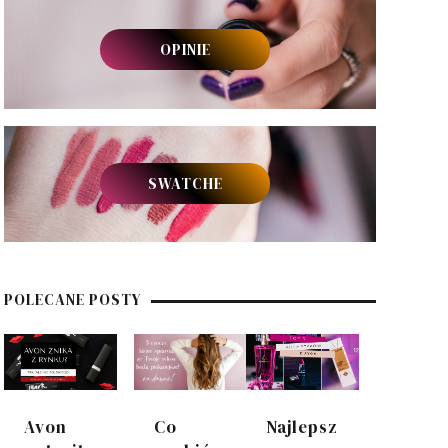
OPINIE
SWATCHE
POLECANE POSTY
Avon
Co
Najlepsz