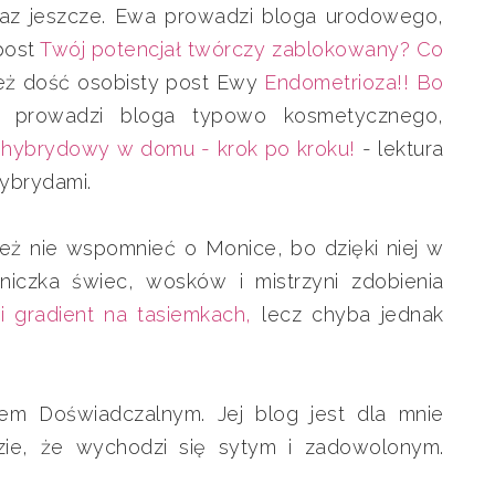
i raz jeszcze. Ewa prowadzi bloga urodowego,
 post
Twój potencjał twórczy zablokowany? Co
 też dość osobisty post Ewy
Endometrioza!! Bo
a prowadzi bloga typowo kosmetycznego,
 hybrydowy w domu - krok po kroku!
- lektura
ybrydami.
eż nie wspomnieć o Monice, bo dzięki niej w
śniczka świec, wosków i mistrzyni zdobienia
i gradient na tasiemkach,
lecz chyba jednak
iem Doświadczalnym. Jej blog jest dla mnie
zie, że wychodzi się sytym i zadowolonym.
.