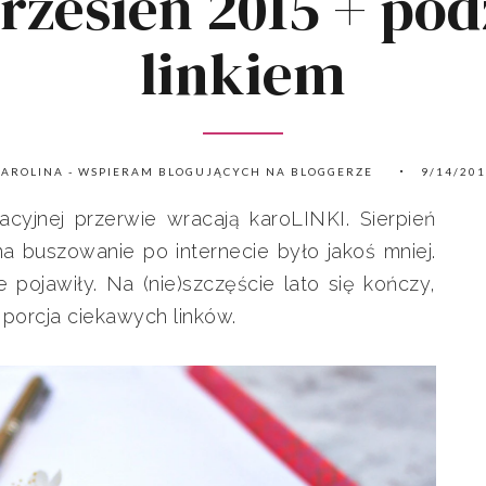
rzesień 2015 + pod
linkiem
AROLINA - WSPIERAM BLOGUJĄCYCH NA BLOGGERZE
9/14/20
acyjnej przerwie wracają karoLINKI. Sierpień
 buszowanie po internecie było jakoś mniej.
pojawiły. Na (nie)szczęście lato się kończy,
a porcja ciekawych linków.