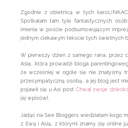
Zgodnie z obietnicą w tych karoLINKA
Spotkałam tam tyle fantastycznych osób
imienia w poście podsumowującym imprez
jednym ciekawym tekście tych świetnych b
W pierwszy dzień z samego rana, przez c
Asię, która prowadzi bloga parentingoweg
że wcześniej w ogóle się nie znałyśmy t
przesympatyczną osobą, a jej blog jest mi
pojawił się u Asi post
Chwal swoje dzieck
jej wpisów).
Jadąc na See Bloggers wiedziałam kogo ma
z Ewą i Asią, z którymi znamy się online j