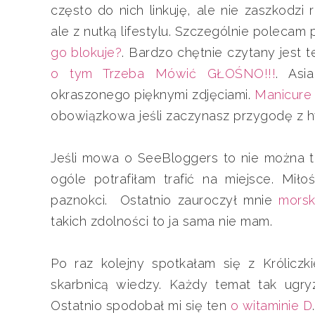
często do nich linkuję, ale nie zaszkodz
ale z nutką lifestylu. Szczególnie polecam
go blokuje?
. Bardzo chętnie czytany jest
o tym Trzeba Mówić GŁOŚNO!!!
. Asi
okraszonego pięknymi zdjęciami.
Manicure
obowiązkowa jeśli zaczynasz przygodę z h
Jeśli mowa o SeeBloggers to nie można t
ogóle potrafiłam trafić na miejsce. Miło
paznokci. Ostatnio zauroczył mnie
morsk
takich zdolności to ja sama nie mam.
Po raz kolejny spotkałam się z Króliczk
skarbnicą wiedzy. Każdy temat tak ugry
Ostatnio spodobał mi się ten
o witaminie D