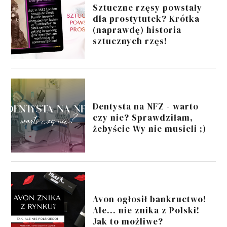
Sztuczne rzęsy powstały
dla prostytutek? Krótka
(naprawdę) historia
sztucznych rzęs!
Dentysta na NFZ - warto
czy nie? Sprawdziłam,
żebyście Wy nie musieli ;)
Avon ogłosił bankructwo!
Ale... nie znika z Polski!
Jak to możliwe?