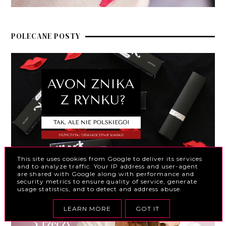
POLECANE POSTY
This site uses cookies from Google to deliver its services
and to analyze traffic. Your IP address and user-agent
Avon ogłosił bankructwo! Ale... nie znika
are shared with Google along with performance and
security metrics to ensure quality of service, generate
z Polski! Jak to możliwe?
usage statistics, and to detect and address abuse.
LEARN MORE
GOT IT