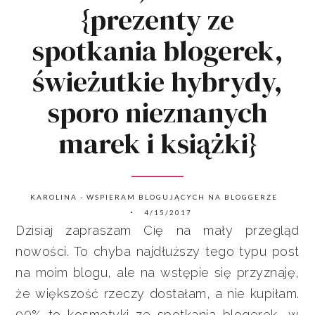
{prezenty ze
spotkania blogerek,
świeżutkie hybrydy,
sporo nieznanych
marek i książki}
KAROLINA - WSPIERAM BLOGUJĄCYCH NA BLOGGERZE
4/15/2017
Dzisiaj zapraszam Cię na mały przegląd
nowości. To chyba najdłuższy tego typu post
na moim blogu, ale na wstępie się przyznaję,
że większość rzeczy dostałam, a nie kupiłam.
90% to kosmetyki ze spotkania blogerek, w