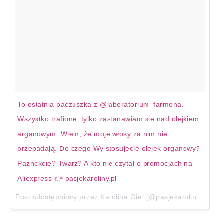
To ostatnia paczuszka z @laboratorium_farmona.
Wszystko trafione, tylko zastanawiam sie nad olejkiem
arganowym. Wiem, że moje włosy za nim nie
przepadają. Do czego Wy stosujecie olejek organowy?
Paznokcie? Twarz? A kto nie czytał o promocjach na
Aliexpress 👉 pasjekaroliny.pl
Post udostępniony przez Karolina Gie. (@pasjekaroliny)
30 M