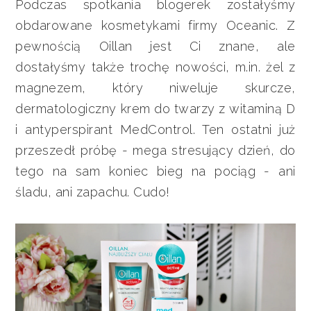
Podczas spotkania blogerek zostałyśmy
obdarowane kosmetykami firmy Oceanic. Z
pewnością Oillan jest Ci znane, ale
dostałyśmy także trochę nowości, m.in. żel z
magnezem, który niweluje skurcze,
dermatologiczny krem do twarzy z witaminą D
i antyperspirant MedControl. Ten ostatni już
przeszedł próbę - mega stresujący dzień, do
tego na sam koniec bieg na pociąg - ani
śladu, ani zapachu. Cudo!