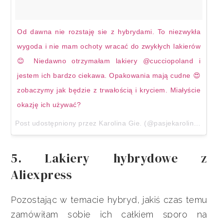
Od dawna nie rozstaję sie z hybrydami. To niezwykła
wygoda i nie mam ochoty wracać do zwykłych lakierów
😊 Niedawno otrzymałam lakiery @cucciopoland i
jestem ich bardzo ciekawa. Opakowania mają cudne 😍
zobaczymy jak będzie z trwałością i kryciem. Miałyście
okazję ich używać?
Post udostępniony przez Karolina Gie. (@pasjekaroliny)
13 K
5. Lakiery hybrydowe z
Aliexpress
Pozostając w temacie hybryd, jakiś czas temu
zamówiłam sobie ich całkiem sporo na