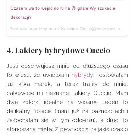
Czasem warto wejść do KIKa 😍 gdzie Wy szukacie
dekoracji?
Post udostępniony przez Karolina Gie. (@pasjekaroliny)
5 Kw
4. Lakiery hybrydowe Cuccio
Jeśli obserwujesz mnie od dłuższego czasu
to wiesz, że uwielbiam
hybrydy
. Testowałam
już kilka marek, a teraz trafiły do mnie,
całkowicie mi nieznane, lakiery Cuccio. Mam
dwa kolorki idealne na wiosnę. Jeden to
delikatny fiolecik (mam już na paznokciach i
zakochałam się w tym odcieniu), a drugi to
stonowana mięta. Z pewnością za jakiś czas o