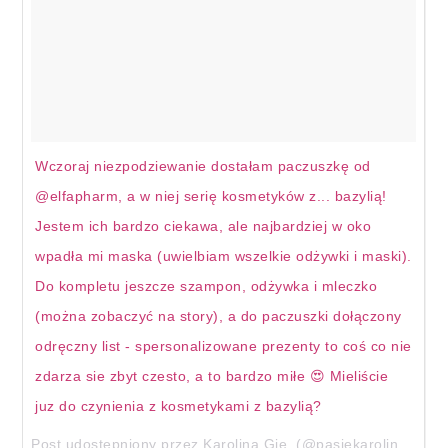
Wczoraj niezpodziewanie dostałam paczuszkę od
@elfapharm, a w niej serię kosmetyków z... bazylią!
Jestem ich bardzo ciekawa, ale najbardziej w oko
wpadła mi maska (uwielbiam wszelkie odżywki i maski).
Do kompletu jeszcze szampon, odżywka i mleczko
(można zobaczyć na story), a do paczuszki dołączony
odręczny list - spersonalizowane prezenty to coś co nie
zdarza sie zbyt czesto, a to bardzo miłe 😍 Mieliście
juz do czynienia z kosmetykami z bazylią?
Post udostępniony przez Karolina Gie. (@pasjekaroliny)
28 M