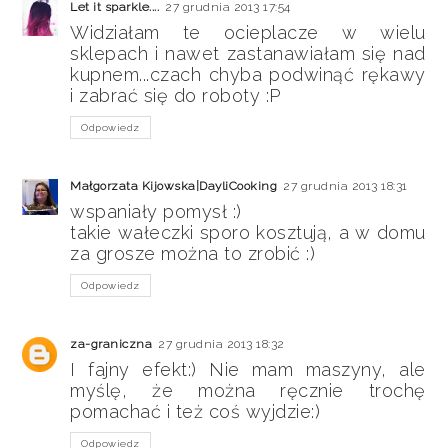
Let it sparkle....
27 grudnia 2013 17:54
Widziałam te ocieplacze w wielu
sklepach i nawet zastanawiałam się nad
kupnem...czach chyba podwinąć rękawy
i zabrać się do roboty :P
Odpowiedz
Małgorzata Kijowska|DayliCooking
27 grudnia 2013 18:31
wspaniały pomysł :)
takie wałeczki sporo kosztują, a w domu
za grosze można to zrobić :)
Odpowiedz
za-graniczna
27 grudnia 2013 18:32
I fajny efekt:) Nie mam maszyny, ale
myślę, że można ręcznie trochę
pomachać i też coś wyjdzie:)
Odpowiedz