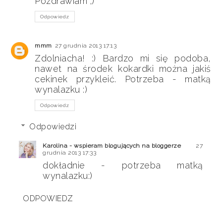
Pozdrawiam ;)
Odpowiedz
mmm
27 grudnia 2013 17:13
Zdolniacha! :) Bardzo mi się podoba,
nawet na środek kokardki można jakiś
cekinek przykleić. Potrzeba - matką
wynalazku :)
Odpowiedz
Odpowiedzi
Karolina - wspieram blogujących na bloggerze
27
grudnia 2013 17:33
dokładnie - potrzeba matką
wynalazku:)
ODPOWIEDZ