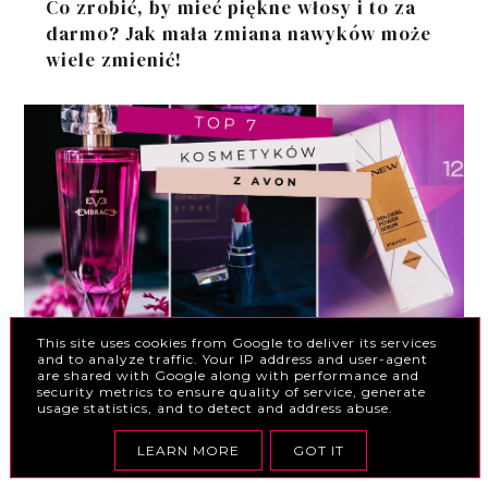
Co zrobić, by mieć piękne włosy i to za
darmo? Jak mała zmiana nawyków może
wiele zmienić!
This site uses cookies from Google to deliver its services
and to analyze traffic. Your IP address and user-agent
Najlepsze kosmetyki z AVON - moje TOP
are shared with Google along with performance and
7!
security metrics to ensure quality of service, generate
usage statistics, and to detect and address abuse.
LEARN MORE
GOT IT
REKLAMA