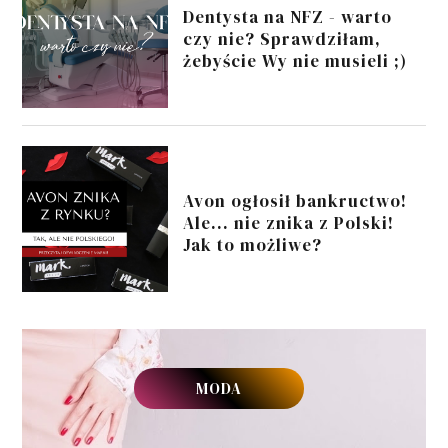
Dentysta na NFZ - warto
czy nie? Sprawdziłam,
żebyście Wy nie musieli ;)
Avon ogłosił bankructwo!
Ale... nie znika z Polski!
Jak to możliwe?
MODA