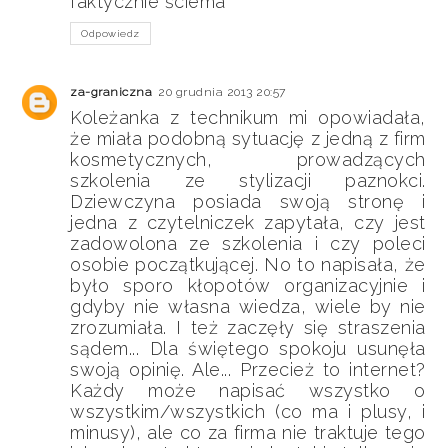
faktycznie ściema
Odpowiedz
za-graniczna
20 grudnia 2013 20:57
Koleżanka z technikum mi opowiadała,
że miała podobną sytuację z jedną z firm
kosmetycznych, prowadzących
szkolenia ze stylizacji paznokci.
Dziewczyna posiada swoją stronę i
jedna z czytelniczek zapytała, czy jest
zadowolona ze szkolenia i czy poleci
osobie początkującej. No to napisała, że
było sporo kłopotów organizacyjnie i
gdyby nie własna wiedza, wiele by nie
zrozumiała. I też zaczęły się straszenia
sądem... Dla świętego spokoju usunęła
swoją opinię. Ale... Przecież to internet?
Każdy może napisać wszystko o
wszystkim/wszystkich (co ma i plusy, i
minusy), ale co za firma nie traktuje tego