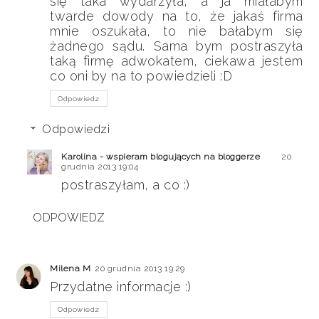
się taka wydarzyła, a ja miałabym
twarde dowody na to, że jakaś firma
mnie oszukała, to nie bałabym się
żadnego sądu. Sama bym postraszyła
taką firmę adwokatem, ciekawa jestem
co oni by na to powiedzieli :D
Odpowiedz
Odpowiedzi
Karolina - wspieram blogujących na bloggerze
20
grudnia 2013 19:04
postraszyłam, a co :)
ODPOWIEDZ
Milena M
20 grudnia 2013 19:29
Przydatne informacje :)
Odpowiedz