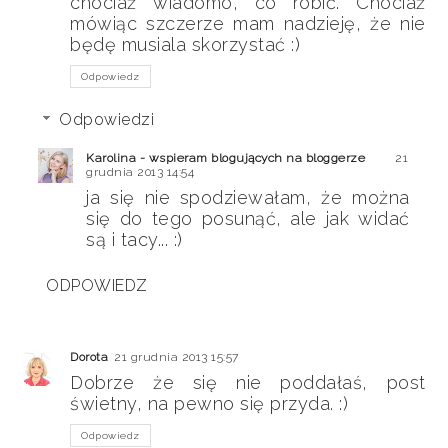
chociaż wiadomo, co robić. Chociaż
mówiąc szczerze mam nadzieję, że nie
będę musiala skorzystać :)
Odpowiedz
Odpowiedzi
Karolina - wspieram blogujących na bloggerze
21
grudnia 2013 14:54
ja się nie spodziewałam, że można
się do tego posunąć, ale jak widać
są i tacy... :)
ODPOWIEDZ
Dorota
21 grudnia 2013 15:57
Dobrze że się nie poddałaś, post
świetny, na pewno się przyda. :)
Odpowiedz