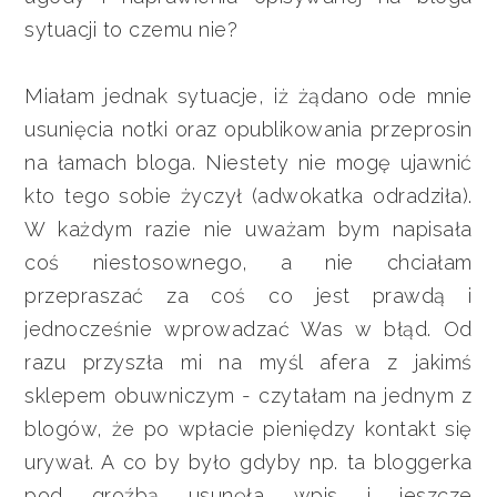
sytuacji to czemu nie?
Miałam jednak sytuacje, iż żądano ode mnie
usunięcia notki oraz opublikowania przeprosin
na łamach bloga. Niestety nie mogę ujawnić
kto tego sobie życzył (adwokatka odradziła).
W każdym razie nie uważam bym napisała
coś niestosownego, a nie chciałam
przepraszać za coś co jest prawdą i
jednocześnie wprowadzać Was w błąd. Od
razu przyszła mi na myśl afera z jakimś
sklepem obuwniczym - czytałam na jednym z
blogów, że po wpłacie pieniędzy kontakt się
urywał. A co by było gdyby np. ta bloggerka
pod groźbą usunęła wpis i jeszcze