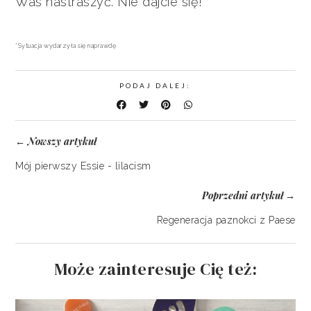
Was nastraszyć. Nie dajcie się!
*Sytuacja wydarzyła się naprawdę
PODAJ DALEJ:
Nowszy artykuł
←
Mój pierwszy Essie - lilacism
Poprzedni artykuł
→
Regeneracja paznokci z Paese
Może zainteresuje Cię też: