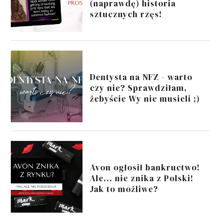
(naprawdę) historia
sztucznych rzęs!
Dentysta na NFZ - warto
czy nie? Sprawdziłam,
żebyście Wy nie musieli ;)
Avon ogłosił bankructwo!
Ale... nie znika z Polski!
Jak to możliwe?