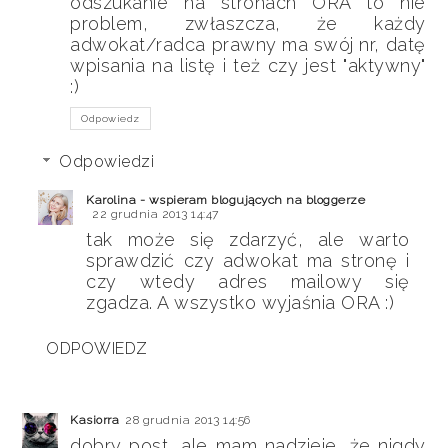
odszukanie na stronach ORA to nie
problem, zwłaszcza, że każdy
adwokat/radca prawny ma swój nr, datę
wpisania na listę i też czy jest "aktywny"
:)
Odpowiedz
Odpowiedzi
Karolina - wspieram blogujących na bloggerze
22 grudnia 2013 14:47
tak może się zdarzyć, ale warto
sprawdzić czy adwokat ma stronę i
czy wtedy adres mailowy się
zgadza. A wszystko wyjaśnia ORA :)
ODPOWIEDZ
Kasiorra
28 grudnia 2013 14:56
dobry post, ale mam nadzieje, że nigdy