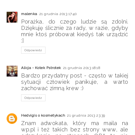
malenka
21 grudnia 2013 17:40
Porażka, do czego ludzie są zdolni.
Dziękuję ślicznie za rady, w razie, gdyby
mnie ktoś próbował kiedyś tak urządzić
:]
Odpowiedz
Alicja - Kotek Pstrotek
21 grudnia 2013 18:18
Bardzo przydatny post - często w takiej
sytuacji człowiek panikuje, a warto
zachować zimną krew :)
Odpowiedz
Hedvigis o kosmetykach
21 grudnia 2013 23:39
Znam adwokata, który ma maila na
wp.pl i też takich bez strony www, ale