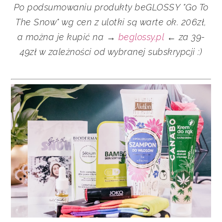
Po podsumowaniu
produkty
beGLOSSY "Go To
The Snow" wg cen z ulotki są warte ok. 206zł,
a można je kupić na →
beglossy.pl
← za 39-
49zł w zależności od wybranej subskrypcji :)