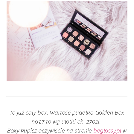
To już cały box. Wartość pudełka Golden Box
no.27 to wg ulotki ok. 270zł.
Boxy kupisz
oczywiście na stronie
beglossy.pl
w