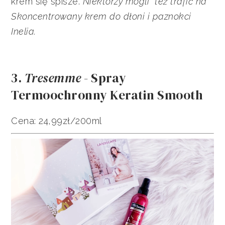
krem się spisze.
Niektórzy mogli też trafić na
Skoncentrowany krem do dłoni i paznokci
Inelia.
3.
Tresemme
- Spray
Termoochronny Keratin Smooth
Cena: 24,99zł/200ml