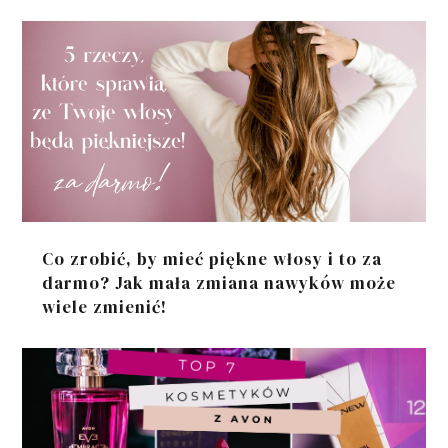
Co zrobić, by mieć piękne włosy i to za
darmo? Jak mała zmiana nawyków może
wiele zmienić!