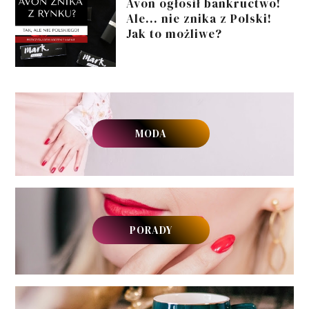
Avon ogłosił bankructwo!
Ale... nie znika z Polski!
Jak to możliwe?
MODA
PORADY