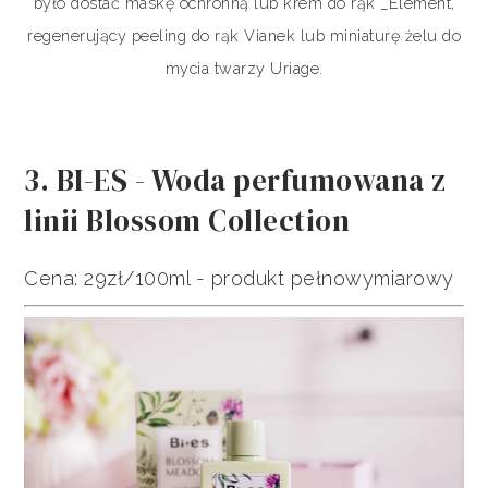
było dostać maskę ochronną lub krem do rąk _Element,
regenerujący peeling do rąk Vianek lub miniaturę żelu do
mycia twarzy Uriage.
3. BI-ES - Woda perfumowana z
linii Blossom Collection
Cena: 29zł/100ml - produkt pełnowymiarowy