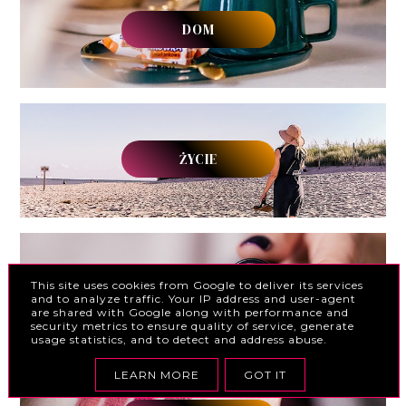
DOM
ŻYCIE
This site uses cookies from Google to deliver its services
OPINIE
and to analyze traffic. Your IP address and user-agent
are shared with Google along with performance and
security metrics to ensure quality of service, generate
usage statistics, and to detect and address abuse.
LEARN MORE
GOT IT