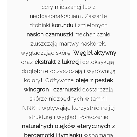
cery mieszanej lub z
niedoskonałościami. Zawarte
drobinki
korundu
i zmielonych
nasion czarnuszki
mechanicznie
złuszczają martwy naskórek,
wygładzając skórę.
Węgiel aktywny
oraz
ekstrakt z lukrecji
detoksykują,
dogłębnie oczyszczają i wyrównują
koloryt. Odżywcze
oleje z pestek
winogron
i
czarnuszki
dostarczają
skórze niezbędnych witamin i
NNKT, wpływając korzystnie na jej
strukturę i wygląd. Połączenie
naturalnych olejków eterycznych z
bergamotki i tymianku
wspomaga