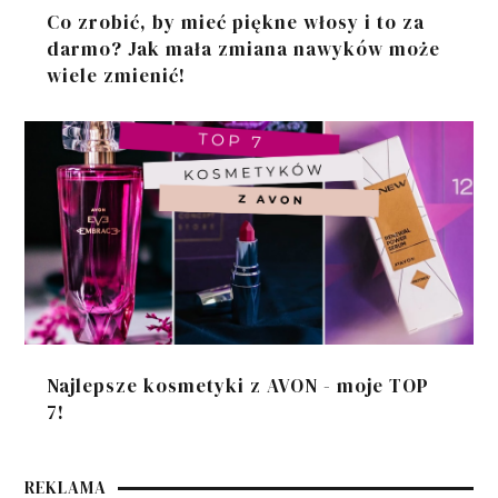
Co zrobić, by mieć piękne włosy i to za
darmo? Jak mała zmiana nawyków może
wiele zmienić!
Najlepsze kosmetyki z AVON - moje TOP
7!
REKLAMA