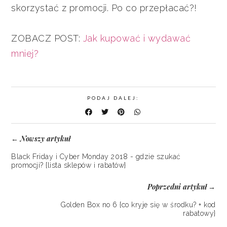
skorzystać z promocji. Po co przepłacać?!
ZOBACZ POST:
Jak kupować i wydawać
mniej?
PODAJ DALEJ:
Nowszy artykuł
←
Black Friday i Cyber Monday 2018 - gdzie szukać
promocji? {lista sklepów i rabatów}
Poprzedni artykuł
→
Golden Box no 6 {co kryje się w środku? + kod
rabatowy}