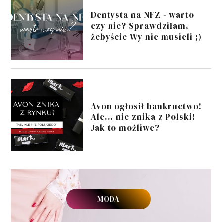
Dentysta na NFZ - warto
czy nie? Sprawdziłam,
żebyście Wy nie musieli ;)
Avon ogłosił bankructwo!
Ale... nie znika z Polski!
Jak to możliwe?
MODA