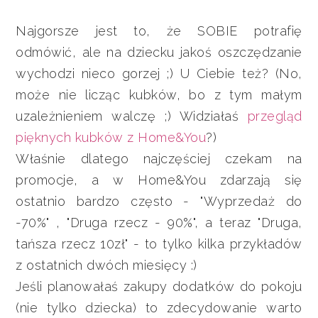
Najgorsze jest to, że SOBIE potrafię
odmówić, ale na dziecku jakoś oszczędzanie
wychodzi nieco gorzej ;) U Ciebie też? (No,
może nie licząc kubków, bo z tym małym
uzależnieniem walczę ;) Widziałaś
przegląd
pięknych kubków z Home&You
?)
Właśnie dlatego najczęściej czekam na
promocje, a w Home&You zdarzają się
ostatnio bardzo często - "Wyprzedaż do
-70%" , "Druga rzecz - 90%", a teraz "Druga,
tańsza rzecz 10zł" - to tylko kilka przykładów
z ostatnich dwóch miesięcy :)
Jeśli planowałaś zakupy dodatków do pokoju
(nie tylko dziecka) to zdecydowanie warto