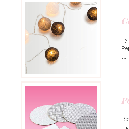
C
Ty
Pe
to
P
Ró
- 