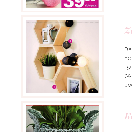
Z
Ba
od
-59
(W
po
K