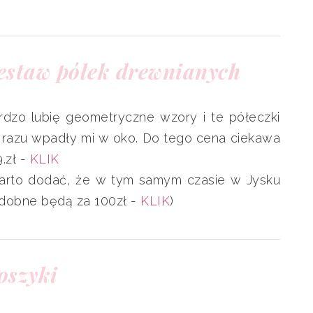
estaw półek drewnianych
rdzo lubię geometryczne wzory i te półeczki
 razu wpadły mi w oko. Do tego cena ciekawa
.zł -
KLIK
arto dodać, że w tym samym czasie w Jysku
dobne będą za 100zł -
KLIK
)
oszyki