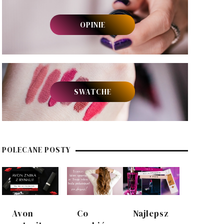
OPINIE
SWATCHE
POLECANE POSTY
Avon
Co
Najlepsz