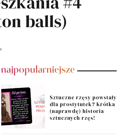
eszkania #4
on balls)
16
POPULARNE POSTY
Sztuczne rzęsy powstały
dla prostytutek? Krótka
(naprawdę) historia
sztucznych rzęs!