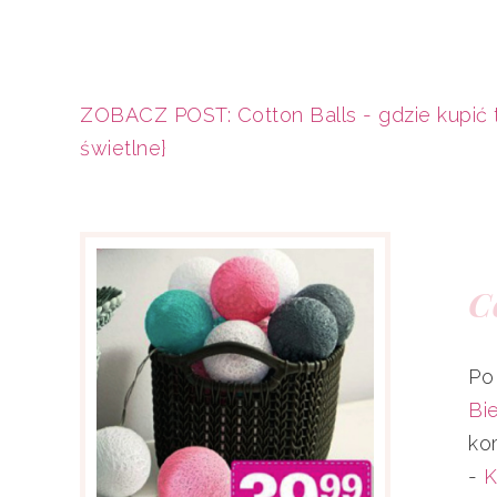
ZOBACZ POST: Cotton Balls - gdzie kupić ta
świetlne}
C
Po
Bi
ko
-
K