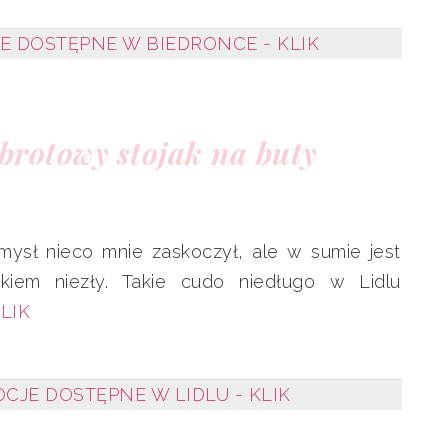
 DOSTĘPNE W BIEDRONCE - KLIK
brotowy stojak na buty
mysł nieco mnie zaskoczył, ale w sumie jest
łkiem niezły. Takie cudo niedługo w Lidlu
LIK
JE DOSTĘPNE W LIDLU - KLIK