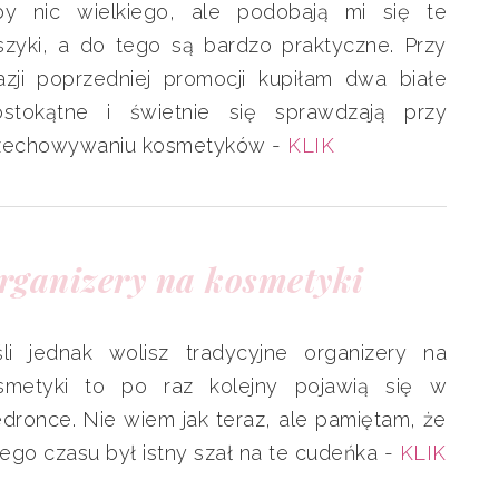
by nic wielkiego, ale podobają mi się te
szyki, a do tego są bardzo praktyczne. Przy
azji poprzedniej promocji kupiłam dwa białe
ostokątne i świetnie się sprawdzają przy
zechowywaniu kosmetyków -
KLIK
rganizery na kosmetyki
śli jednak wolisz tradycyjne organizery na
smetyki to po raz kolejny pojawią się w
edronce. Nie wiem jak teraz, ale pamiętam, że
ego czasu był istny szał na te cudeńka -
KLIK