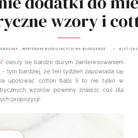
anie dodatki do mi
yczne wzory i cott
AROLINA - WSPIERAM BLOGUJĄCYCH NA BLOGGERZE
8/27/20
a
" cieszy się bardzo dużym zainteresowaniem
 - tym bardziej, że ten tydzień zapowiada się
na upolować cotton balls (i to nie tylko w
etrycznych wzorów powinny znaleźć coś dla
ych propozycji!