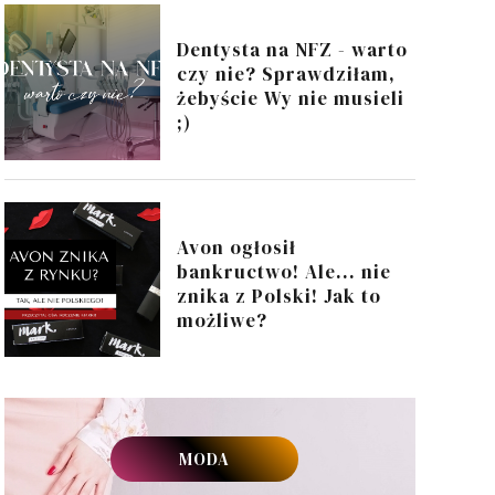
Dentysta na NFZ - warto
czy nie? Sprawdziłam,
żebyście Wy nie musieli
;)
Avon ogłosił
bankructwo! Ale... nie
znika z Polski! Jak to
możliwe?
MODA