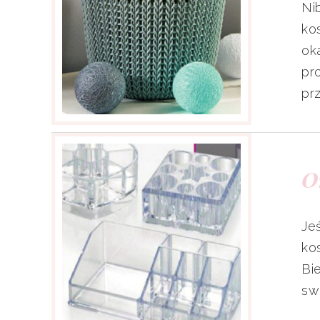
Ni
ko
ok
pr
pr
O
Je
ko
Bi
sw