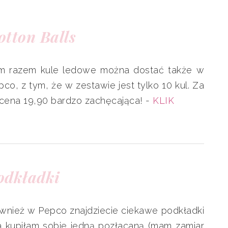
otton Balls
m razem kule ledowe można dostać także w
pco, z tym, że w zestawie jest tylko 10 kul. Za
 cena 19,90 bardzo zachęcająca! -
KLIK
odkładki
wnież w Pepco znajdziecie ciekawe podkładki
ja kupiłam sobie jedną pozłacaną (mam zamiar