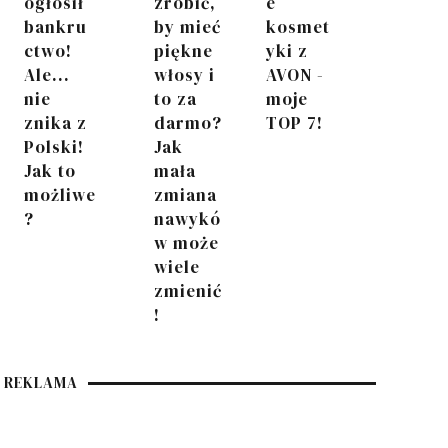
ogłosił
zrobić,
e
bankru
by mieć
kosmet
ctwo!
piękne
yki z
Ale...
włosy i
AVON -
nie
to za
moje
znika z
darmo?
TOP 7!
Polski!
Jak
Jak to
mała
możliwe
zmiana
?
nawykó
w może
wiele
zmienić
!
REKLAMA