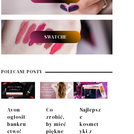
SWATCHE
POLECANE POSTY
Avon
Co
Najlepsz
ogłosił
zrobić,
e
bankru
by mieć
kosmet
ctwo!
piękne
yki z