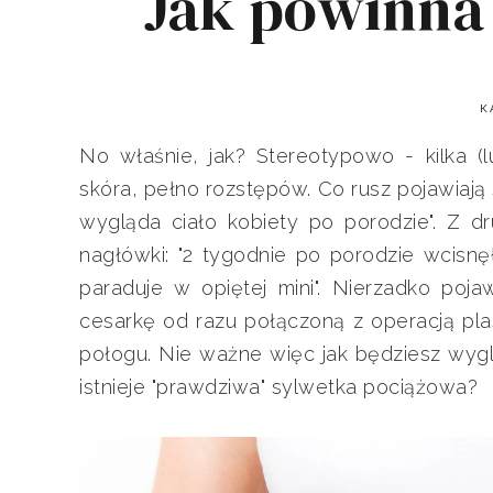
Jak powinna 
K
No właśnie, jak? Stereotypowo - kilka (l
skóra, pełno rozstępów. Co rusz pojawiaj
wygląda ciało kobiety po porodzie". Z dr
nagłówki: "2 tygodnie po porodzie wcisnęła
paraduje w opiętej mini". Nierzadko pojaw
cesarkę od razu połączoną z operacją plas
połogu. Nie ważne więc jak będziesz wyg
istnieje "prawdziwa" sylwetka pociążowa?