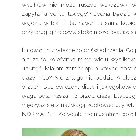
wysiłków nie może ruszyć wskazówki wa
zapyta "a co to takiego"? Jedna będzie w
wyjdzie w bikini. Ba, nawet ta sama kobie
przy drugiej rzeczywistość może okazać się
I mówię to z własnego doświadczenia. Co
ale za to koleżanka mimo wielu wysiłków i
uniknąć. Miałam zamiar opublikować post 
ciąży. I co? Nie z tego nie będzie. A dla
brzuch. Bez ćwiczeń, diety i jakiegokolwi
waga była niższa niż przed ciążą. Dlaczego
męczysz się z nadwagą zdołować czy wbić 
NORMALNE. Że wcale nie musiałam robić lip