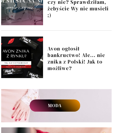
czy nie? Sprawdziłam,
żebyście Wy nie musieli
;)
Avon ogłosił
bankructwo! Ale... nie
znika z Polski! Jak to
możliwe?
MODA