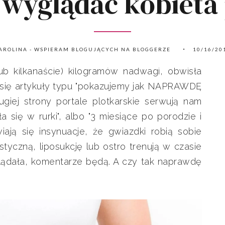
wyglądać kobieta
AROLINA - WSPIERAM BLOGUJĄCYCH NA BLOGGERZE
10/16/20
ub kilkanaście) kilogramów nadwagi, obwisła
ą się artykuły typu "pokazujemy jak NAPRAWDĘ
ugiej strony portale plotkarskie serwują nam
 się w rurki", albo "3 miesiące po porodzie i
iają się insynuacje, że gwiazdki robią sobie
tyczną, liposukcję lub ostro trenują w czasie
lądała, komentarze będą. A czy tak naprawdę