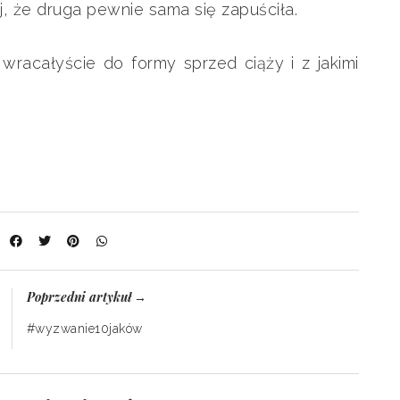
j, że druga pewnie sama się zapuściła.
 wracałyście do formy sprzed ciąży i z jakimi
:
Poprzedni artykuł
→
#wyzwanie10jaków