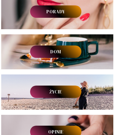
PORADY
DOM
ŻYCIE
OPINIE