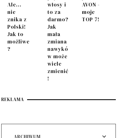
Ale...
włosy i
AVON -
nie
to za
moje
znika z
darmo?
TOP 7!
Polski!
Jak
Jak to
mała
możliwe
zmiana
?
nawykó
w może
wiele
zmienić
!
REKLAMA
ARCHIWUM