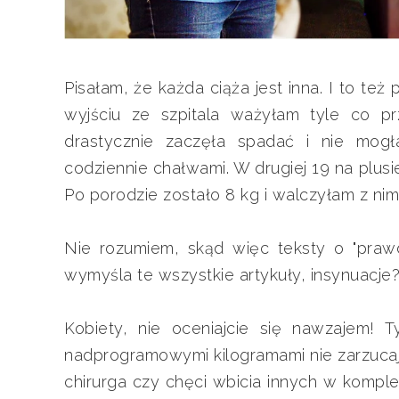
Pisałam, że każda ciąża jest inna. I to też
wyjściu ze szpitala ważyłam tyle co p
drastycznie zaczęła spadać i nie mog
codziennie chałwami. W drugiej 19 na plusi
Po porodzie zostało 8 kg i walczyłam z nim
Nie rozumiem, skąd więc teksty o "praw
wymyśla te wszystkie artykuły, insynuacje?
Kobiety, nie oceniajcie się nawzajem! 
nadprogramowymi kilogramami nie zarzucaj te
chirurga czy chęci wbicia innych w komplek