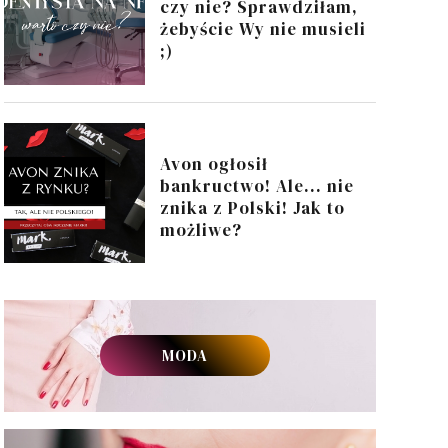
czy nie? Sprawdziłam,
żebyście Wy nie musieli
;)
Avon ogłosił
bankructwo! Ale... nie
znika z Polski! Jak to
możliwe?
MODA