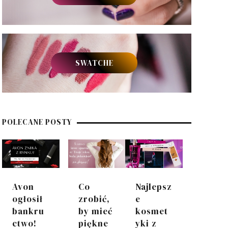
SWATCHE
POLECANE POSTY
Avon
Co
Najlepsz
ogłosił
zrobić,
e
bankru
by mieć
kosmet
ctwo!
piękne
yki z