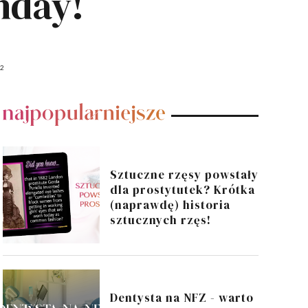
hday!
22
POPULARNE POSTY
Sztuczne rzęsy powstały
dla prostytutek? Krótka
(naprawdę) historia
sztucznych rzęs!
Dentysta na NFZ - warto