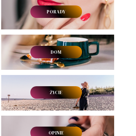
PORADY
DOM
ŻYCIE
OPINIE