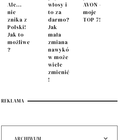
Ale...
włosy i
AVON -
nie
to za
moje
znika z
darmo?
TOP 7!
Polski!
Jak
Jak to
mała
możliwe
zmiana
?
nawykó
w może
wiele
zmienić
!
REKLAMA
ARCHIWUM