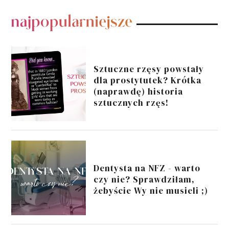
POPULARNE POSTY
Sztuczne rzęsy powstały
dla prostytutek? Krótka
(naprawdę) historia
sztucznych rzęs!
Dentysta na NFZ - warto
czy nie? Sprawdziłam,
żebyście Wy nie musieli ;)