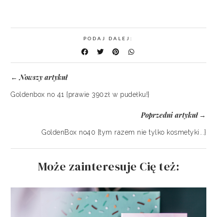
PODAJ DALEJ:
Nowszy artykuł
←
Goldenbox no 41 {prawie 390zł w pudełku!}
Poprzedni artykuł
→
GoldenBox no40 {tym razem nie tylko kosmetyki...}
Może zainteresuje Cię też: