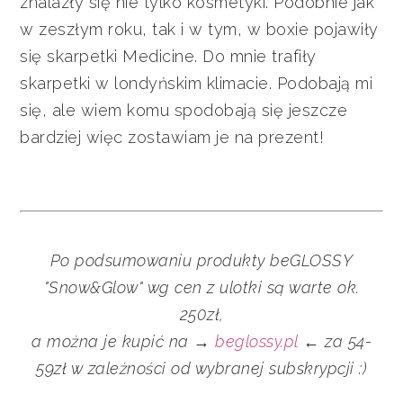
znalazły się nie tylko kosmetyki. Podobnie jak
w zeszłym roku, tak i w tym, w boxie pojawiły
się skarpetki Medicine. Do mnie trafiły
skarpetki w londyńskim klimacie. Podobają mi
się, ale wiem komu spodobają się jeszcze
bardziej więc zostawiam je na prezent!
Po podsumowaniu
produkty
beGLOSSY
"Snow&Glow" wg cen z ulotki są warte ok.
250zł,
a można je kupić na →
beglossy.pl
← za 54-
59zł w zależności od wybranej subskrypcji :)