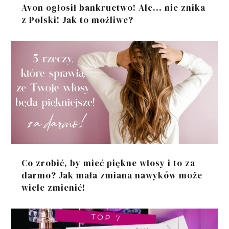
Avon ogłosił bankructwo! Ale... nie znika
z Polski! Jak to możliwe?
Co zrobić, by mieć piękne włosy i to za
darmo? Jak mała zmiana nawyków może
wiele zmienić!