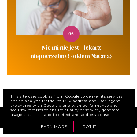
Nic mi nie jest - lekarz
niepotrzebny! {okiem Natana}
POLITYKA PRYWATNOŚCI
This site uses cookies from Google to deliver its services
and to analyze traffic. Your IP address and user-agent
are shared with Google along with performance and
security metrics to ensure quality of service, generate
usage statistics, and to detect and address abuse.
COPYRIGHT ©
PIĘKNIEJSZA STRONA | W POSZUKIWANIU
PIĘKNA - DAWNE PASJE KAROLINY
BLOG DESIGN:
KAROGRAFIA.PL
LEARN MORE
GOT IT