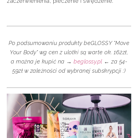
zaczerwienienia, pieczenie i swędzenie.
Po podsumowaniu
produkty
beGLOSSY "Move
Your Body" wg cen z ulotki są warte ok. 162zł,
a można je kupić na →
beglossy.pl
← za 54-
59zł w zależności od wybranej subskrypcji :)