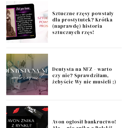
Sztuczne rzęsy powstały
dla prostytutek? Krótka
(naprawdę) historia
sztucznych rzęs!
Dentysta na NFZ - warto
czy nie? Sprawdziłam,
żebyście Wy nie musieli ;)
Avon ogłosił bankructwo!
Ale... nie znika z Polski!