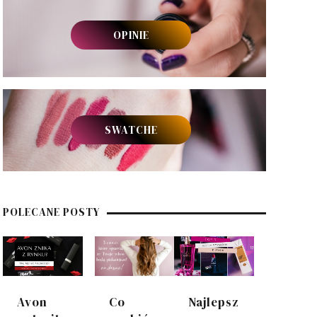
OPINIE
SWATCHE
POLECANE POSTY
Avon
Co
Najlepsz