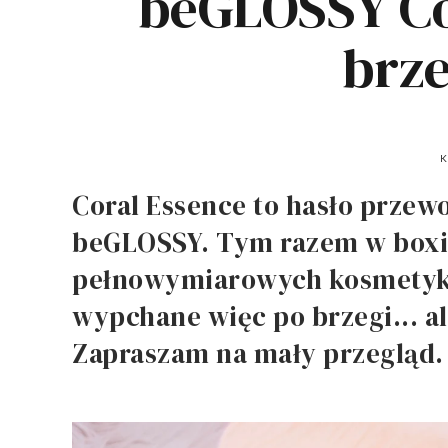
beGLOSSY Co
brze
K
Coral Essence to hasło prze
beGLOSSY. Tym razem w boxie 
pełnowymiarowych kosmetykó
wypchane więc po brzegi... al
Zapraszam na mały przegląd.