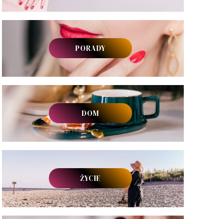
PORADY
DOM
ŻYCIE