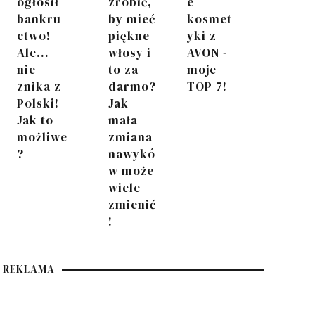
ogłosił
zrobić,
e
bankru
by mieć
kosmet
ctwo!
piękne
yki z
Ale...
włosy i
AVON -
nie
to za
moje
znika z
darmo?
TOP 7!
Polski!
Jak
Jak to
mała
możliwe
zmiana
?
nawykó
w może
wiele
zmienić
!
REKLAMA