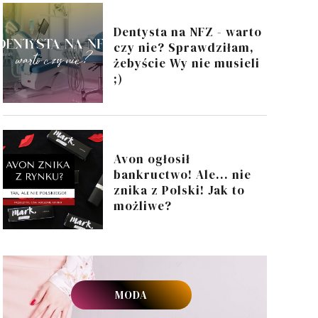
Dentysta na NFZ - warto
czy nie? Sprawdziłam,
żebyście Wy nie musieli
;)
Avon ogłosił
bankructwo! Ale... nie
znika z Polski! Jak to
możliwe?
MODA