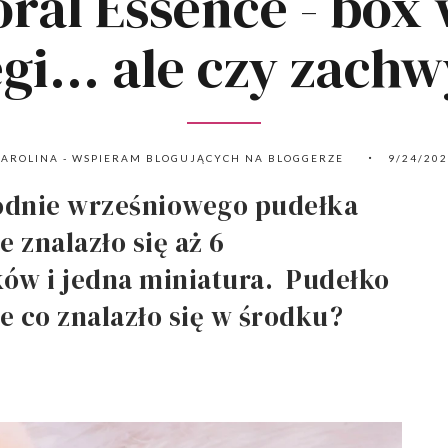
ral Essence - box
gi... ale czy zach
AROLINA - WSPIERAM BLOGUJĄCYCH NA BLOGGERZE
9/24/20
wodnie wrześniowego pudełka
znalazło się aż 6
w i jedna miniatura. Pudełko
e co znalazło się w środku?