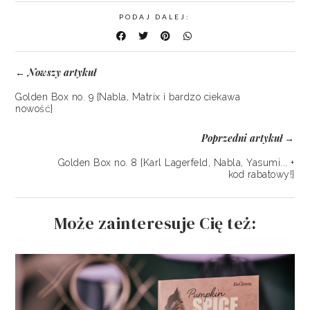
PODAJ DALEJ:
Nowszy artykuł
←
Golden Box no. 9 {Nabla, Matrix i bardzo ciekawa
nowość}
Poprzedni artykuł
→
Golden Box no. 8 {Karl Lagerfeld, Nabla, Yasumi... +
kod rabatowy!}
Może zainteresuje Cię też: