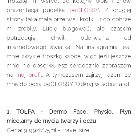
Troszkę mi wstyd, że kolejny wpis i znów
prezentacja pudełka
beGLOSSY
. Z drugiej
strony taka mała przerwa i krótki urlop dobrze
mi zrobiły. Lubię blogować, ale czasem
potrzebuję chwili oderwania od
internetowego światka. Na instagramie jest
mnie zwykle troszkę więcej więc jeśli jeszcze
mnie nie obserwujesz serdecznie zapraszam
na
mój profil
. A tymczasem zajrzyj razem ze
mną do boxa beGLOSSY "Odkryj w sobie lato!"
1. TOŁPA - Dermo Face, Physio, Płyn
micelarny do mycia twarzy i oczu
Cena: 9,99zł/75ml - travel size