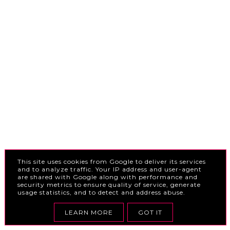
This site uses cookies from Google to deliver its services
and to analyze traffic. Your IP address and user-agent
are shared with Google along with performance and
security metrics to ensure quality of service, generate
usage statistics, and to detect and address abuse.
LEARN MORE
GOT IT