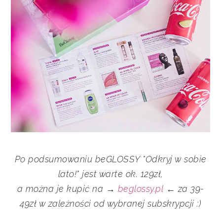
Po podsumowaniu beGLOSSY "Odkryj w sobie
lato!" jest warte ok. 129zł,
a można je kupić na →
beglossy.pl
← za 39-
49zł w zależności od wybranej subskrypcji :)