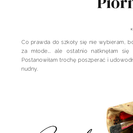
Piór
K
Co prawda do szkoły się nie wybieram, bo 
za młode... ale ostatnio natknęłam si
Postanowiłam trochę poszperać i udowodni
nudny.