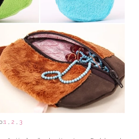
o:
1
,
2
,
3