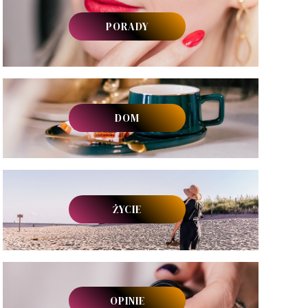
PORADY
DOM
ŻYCIE
OPINIE