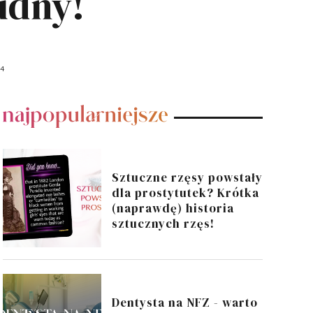
udny!
14
POPULARNE POSTY
Sztuczne rzęsy powstały
dla prostytutek? Krótka
(naprawdę) historia
sztucznych rzęs!
Dentysta na NFZ - warto