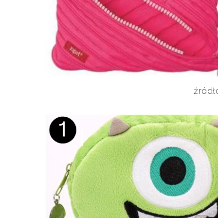
źródł