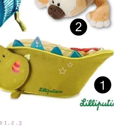
o:
1
,
2
,
3