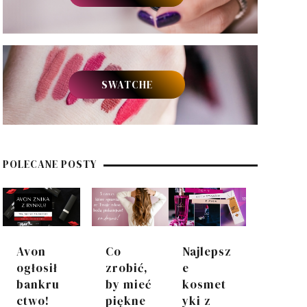
SWATCHE
POLECANE POSTY
Avon
Co
Najlepsz
ogłosił
zrobić,
e
bankru
by mieć
kosmet
ctwo!
piękne
yki z