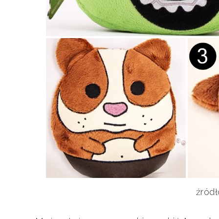
źródł