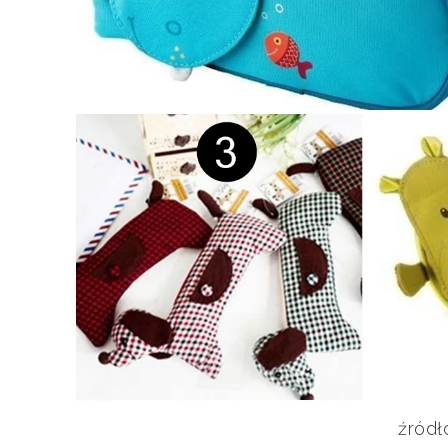
źródł