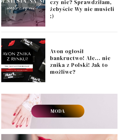
czy nie? Sprawdziłam,
żebyście Wy nie musieli
;)
Avon ogłosił
bankructwo! Ale... nie
znika z Polski! Jak to
możliwe?
MODA