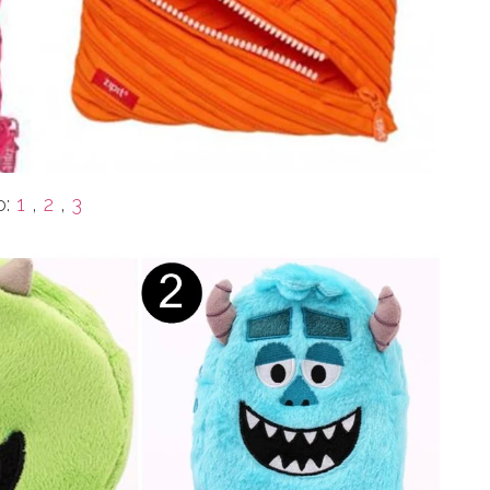
o:
1
,
2
,
3