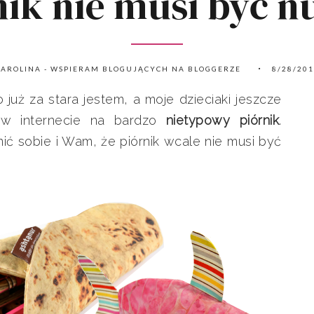
nik nie musi być n
AROLINA - WSPIERAM BLOGUJĄCYCH NA BLOGGERZE
8/28/20
już za stara jestem, a moje dzieciaki jeszcze
ę w internecie na bardzo
nietypowy piórnik
.
ć sobie i Wam, że piórnik wcale nie musi być