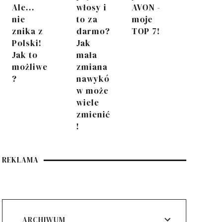
Ale...
włosy i
AVON -
nie
to za
moje
znika z
darmo?
TOP 7!
Polski!
Jak
Jak to
mała
możliwe
zmiana
?
nawykó
w może
wiele
zmienić
!
REKLAMA
ARCHIWUM