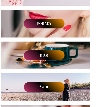
PORADY
DOM
ŻYCIE