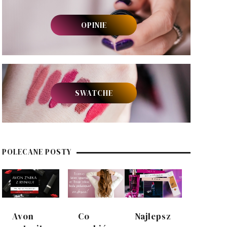
OPINIE
SWATCHE
POLECANE POSTY
Avon
Co
Najlepsz