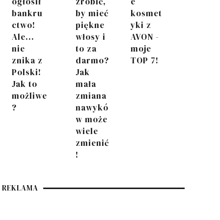
ogłosił
zrobić,
e
bankru
by mieć
kosmet
ctwo!
piękne
yki z
Ale...
włosy i
AVON -
nie
to za
moje
znika z
darmo?
TOP 7!
Polski!
Jak
Jak to
mała
możliwe
zmiana
?
nawykó
w może
wiele
zmienić
!
REKLAMA