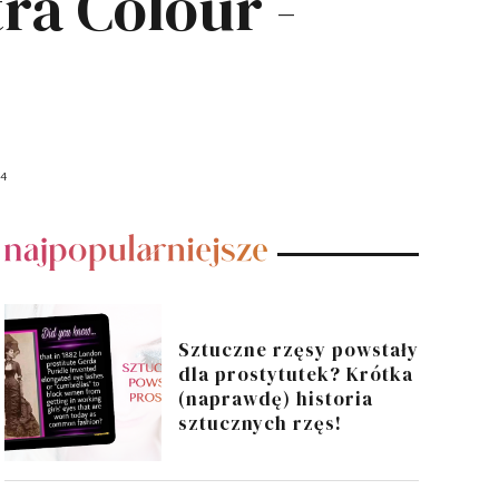
ra Colour -
14
POPULARNE POSTY
Sztuczne rzęsy powstały
dla prostytutek? Krótka
(naprawdę) historia
sztucznych rzęs!