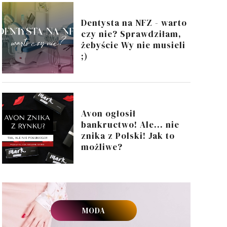
Dentysta na NFZ - warto
czy nie? Sprawdziłam,
żebyście Wy nie musieli
;)
Avon ogłosił
bankructwo! Ale... nie
znika z Polski! Jak to
możliwe?
MODA