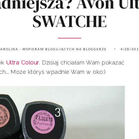
adniejsza? Avon Ult
SWATCHE
AROLINA - WSPIERAM BLOGUJĄCYCH NA BLOGGERZE
4/28/20
nek
Ultra Colour
. Dzisiaj chciałam Wam pokazać
tach... Może któryś wpadnie Wam w oko:)