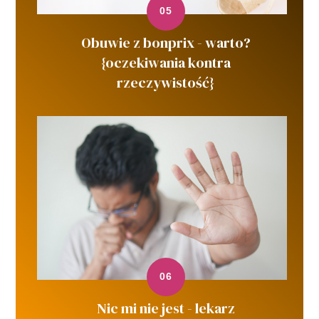
Obuwie z bonprix - warto?
{oczekiwania kontra
rzeczywistość}
Nic mi nie jest - lekarz