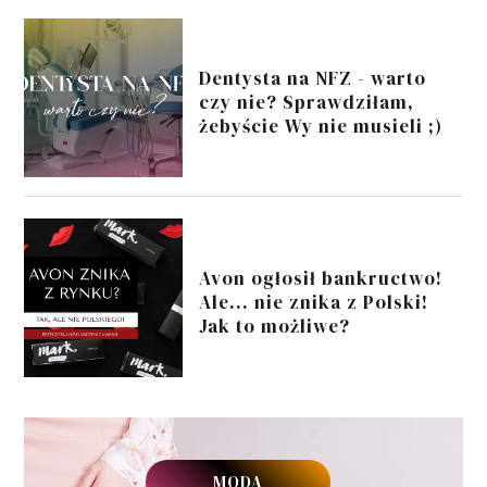
Dentysta na NFZ - warto
czy nie? Sprawdziłam,
żebyście Wy nie musieli ;)
Avon ogłosił bankructwo!
Ale... nie znika z Polski!
Jak to możliwe?
MODA