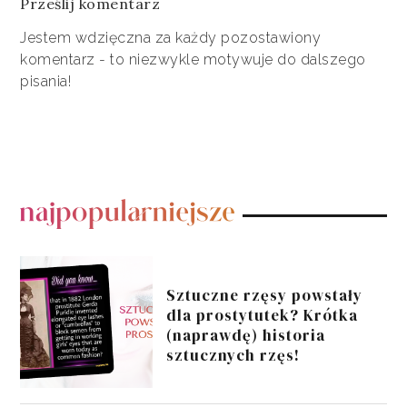
Prześlij komentarz
Jestem wdzięczna za każdy pozostawiony
komentarz - to niezwykle motywuje do dalszego
pisania!
POPULARNE POSTY
Sztuczne rzęsy powstały
dla prostytutek? Krótka
(naprawdę) historia
sztucznych rzęs!